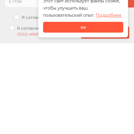
Этот сайт использует файлы cookie,
чтобы улучшить ваш
пользовательский опыт.
Подробнее
Я согласен на
обработку персональных данных
ок
Я согласен на
получение рекламных рассылок от
Стать дилером
ООО «НМК»
О нас
Каталог
Сотрудничество