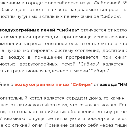
оженном в городе Новосибирске на ул. Фабричной, 55
были даны ответы на часто задаваемые вопросы, т
ностям чугунных и стальных печей-каминов "Сибирь".
воздухогрейных печей "Сибирь"
отличается от котл
в помещения происходит при помощи использования
именения нагрева теплоносителя. То есть для того, 
не нужно монтировать систему отопления, достаточн
д, воздух в помещении прогревается при сжига
ностью воздухогрейных печей "Сибирь" является
сть и традиционная надежность марки "Сибирь".
нее о
воздухогрейных печах "Сибирь"
от
завода "НМ
топительный котел является сердцем дома, то камин 
шло от латинского «kaminus», что означает «очаг». Е
in», что означает «прийти в»: обращение во внутрь ч
ь" вызывают ощущение тепла, уюта и комфорта, а так
е со стихией огня. Познание самого себя через тиши