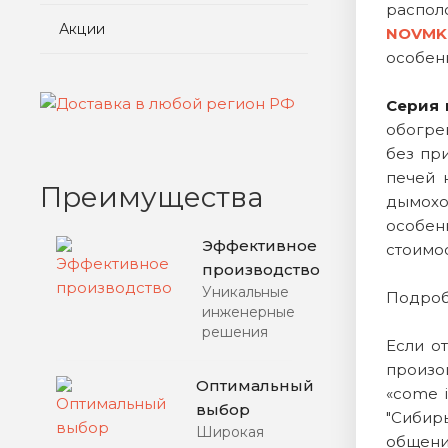
распол
Акции
NOVMK
особен
Серия 
обогре
без пр
печей 
Преимущества
дымохо
особен
Эффективное
стоимо
производство
Уникальные
Подроб
инженерные
решения
Если о
произо
Оптимальный
«come 
выбор
"Сибир
Широкая
общени