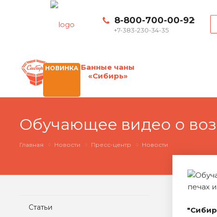
8-800-700-00-92
+7-383-230-34-35
Банные чаны
НОВИНКА
«Сибирь»
Обучающее видео о воз
Главная
Новости
Пресс-центр
Новости
Статьи
"Сибир