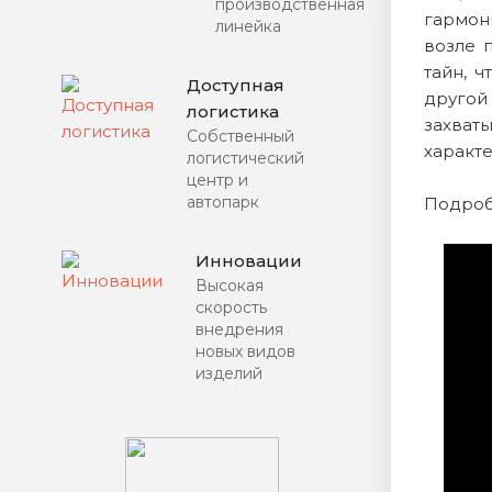
производственная
гармон
линейка
возле 
тайн, 
Доступная
другой
логистика
захваты
Собственный
характ
логистический
центр и
автопарк
Подроб
Инновации
Высокая
скорость
внедрения
новых видов
изделий