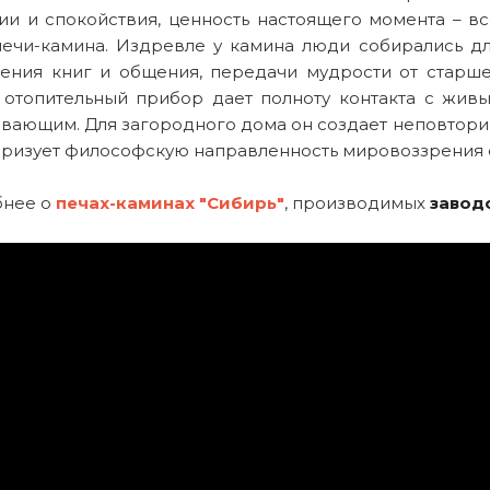
ии и спокойствия, ценность настоящего момента – в
печи-камина. Издревле у камина люди собирались д
чтения книг и общения, передачи мудрости от старш
 отопительный прибор дает полноту контакта с жив
вающим. Для загородного дома он создает неповториму
еризует философскую направленность мировоззрения 
нее о
печах-каминах "Сибирь"
, производимых
завод