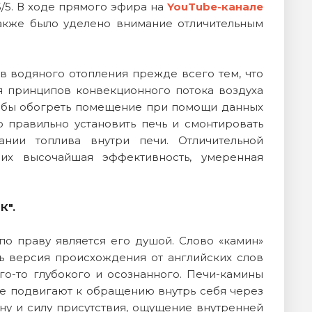
/5. В ходе прямого эфира на
YouTube-канале
акже было уделено внимание отличительным
ов водяного отопления прежде всего тем, что
 принципов конвекционного потока воздуха
чтобы обогреть помещение при помощи данных
о правильно установить печь и смонтировать
нии топлива внутри печи. Отличительной
 их высочайшая эффективность, умеренная
К".
по праву является его душой. Слово «камин»
сть версия происхождения от английских слов
его-то глубокого и осознанного. Печи-камины
же подвигают к обращению внутрь себя через
ну и силу присутствия, ощущение внутренней