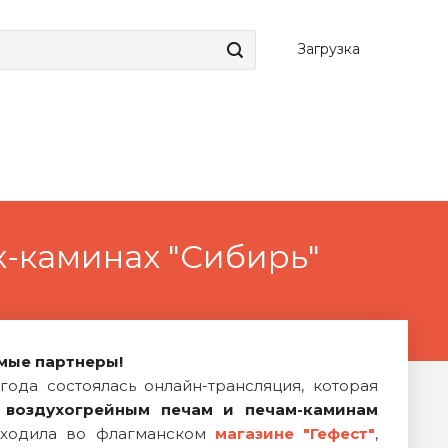
Загрузка
х-каминах "Сибирь"
мые партнеры!
года состоялась онлайн-трансляция, которая
а
воздухогрейным печам и печам-каминам
ходила во флагманском
магазине "Гефест"
,