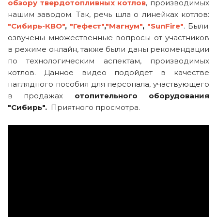
обзору твердотопливных котлов
, производимых
нашим заводом. Так, речь шла о линейках котлов:
"Сибирь-КВО"
,
"Гефест"
,
"Магнум"
,
"SunFire"
. Были
озвучены множественные вопросы от участников
в режиме онлайн, также были даны рекомендации
по технологическим аспектам, производимых
котлов. Данное видео подойдет в качестве
наглядного пособия для персонала, участвующего
в продажах
отопительного оборудования
"Сибирь".
Приятного просмотра.