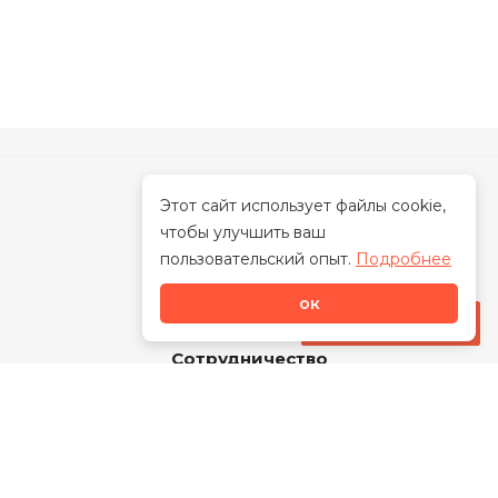
Этот сайт использует файлы cookie,
чтобы улучшить ваш
О нас
пользовательский опыт.
Подробнее
ок
Каталог
Стать дилером
Сотрудничество
Новости
Акции