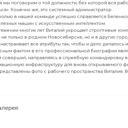
 мы поговорим о той должности, без которой вся работа
ься». Конечно же, это системный администратор.
ролью в нашей команде успешно справляется Беленков 
елезных машин с искусственным интеллектом.
тяжении многих лет Виталий укрощает строптивые ком
не только в родном Новосибирске, но и в других город
настраивает все атрибуты так, чтобы и дело делалось 
сным фактом в его профессиональной биографии являет
й совершил, направляясь в служебную командировку в
ационную инфраструктуру для вновь открываемого ф
едставлены фото с рабочего пространства Виталия. В
алерея: