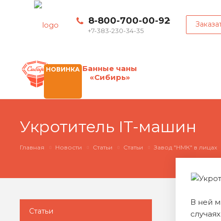
8-800-700-00-92
Заказа
+7-383-230-34-35
Банные чаны
НОВИНКА
«Сибирь»
Укротитель IT-машин
Главная
Новости
Статьи
Статьи
Завод "НМК" в лицах
В ней м
Статьи
случаях