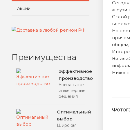
Сегодня
Акции
«грузит
С этой 
всех ж
На про
причем 
общем, 
Интере
Преимущества
Витали
информ
Эффективное
Ниже пр
производство
Уникальные
инженерные
решения
Фотог
Оптимальный
выбор
Широкая