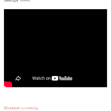
завода "НМК":
Возврат к списку