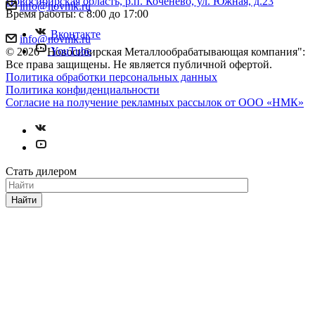
Новосибирская область, р.п. Коченево, ул. Южная, д.23
info@novmk.ru
Время работы: с 8:00 до 17:00
Вконтакте
info@novmk.ru
YouTube
© 2026 "Новосибирская Металлообрабатывающая компания":
Все права защищены. Не является публичной офертой.
Политика обработки персональных данных
Политика конфиденциальности
Согласие на получение рекламных рассылок от ООО «НМК»
Стать дилером
Найти