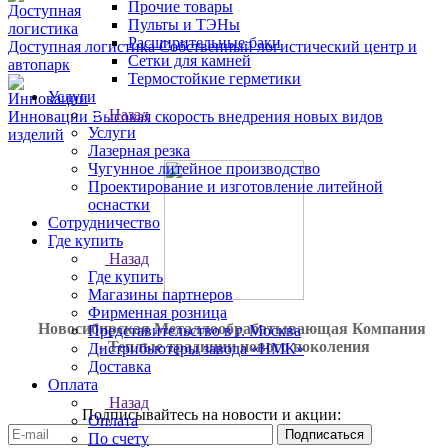
Прочие товары
Пульты и ТЭНы
Расширительные баки
Доступная логистика
Собственный логистический центр и
Сетки для камней
автопарк
Термостойкие герметики
Услуги
Назад
Инновации
Высокая скорость внедрения новых видов
Услуги
изделий
Лазерная резка
Чугунное литейное производство
Проектирование и изготовление литейной
оснастки
Сотрудничество
Где купить
Назад
Где купить
Магазины партнеров
Фирменная розница
Новосибирская Металлообрабатывающая Компания
Представительство в г. Москва
- Теплые традиции нового поколения
Дистрибьютеры завода «НМК»
Доставка
Оплата
Назад
Подписывайтесь на новости и акции:
Оплата
По счету