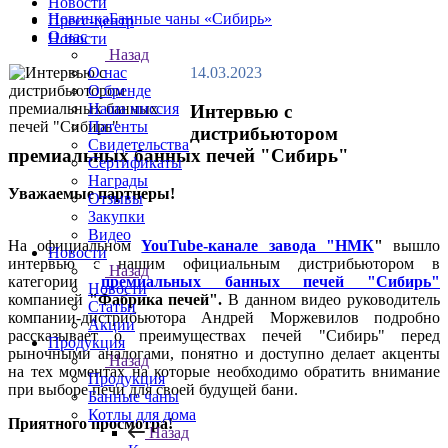
Новости
Новинка
Банные чаны «Сибирь»
Пресс-центр
О нас
Новости
Назад
14.03.2023
О нас
О бренде
Наша миссия
Интервью с
Патенты
дистрибьютором
Свидетельства
премиальных банных печей "Сибирь"
Сертификаты
Награды
Уважаемые партнеры!
Отзывы
Закупки
Видео
На официальном
YouTube-канале завода "НМК
"
вышло
Новости
интервью с нашим официальным дистрибьютором в
Назад
категории
премиальных банных печей "Сибирь"
Новости
компанией
"Фабрика печей".
В данном видео руководитель
Статьи
компании-дистрибьютора Андрей Моржевилов подробно
Акции
рассказывает о преимуществах печей "Сибирь" перед
Продукция
рыночными аналогами, понятно и доступно делает акценты
Назад
на тех моментах на которые необходимо обратить внимание
Продукция
при выборе печи для своей будущей бани.
Банные чаны
Котлы для дома
Приятного просмотра!
Назад