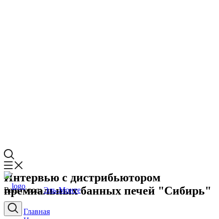
Интервью с дистрибьютором
премиальных банных печей "Сибирь"
Ваш город:
Эль-Монте
Главная