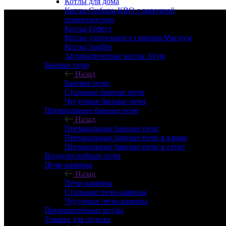
Котлы для дома
Котлы Сибирь-КВО с варочной
поверхностью
Котлы Гефест
Котлы длительного горения Магнум
Котлы Sunfire
Автоматические котлы Атум
Банные печи
Назад
Банные печи
Стальные банные печи
Чугунные банные печи
Премиальные банные печи
Назад
Премиальные банные печи
Премиальные банные печи в камне
Премиальные банные печи в сетке
Воздухогрейные печи
Печи-камины
Назад
Печи-камины
Стальные печи-камины
Чугунные печи-камины
Промышленные котлы
Товары для отдыха