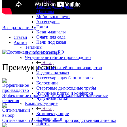
Назад
Товары для отдыха
Мангалы
Мобильные печи
Аксессуары
Грили
Возврат к списку
Казан-мангалы
Очаги для сада
Статьи
Печи под казан
Акции
Теплицы
Печи-утилизаторы
Чугунное литейное производство
Назад
Преимущества
Чугунное литейное производство
Изделия на заказ
Аксессуары для бани и гриля
Колосники
Стартовые дымоходные трубы
Чугунные плиты и конфорки
Эффективное производство
Уникальные инженерные
Чугунные топки
решения
Комплектующие
Назад
Комплектующие
Переходники
Оптимальный выбор
Широкая производственная линейка
Плиты