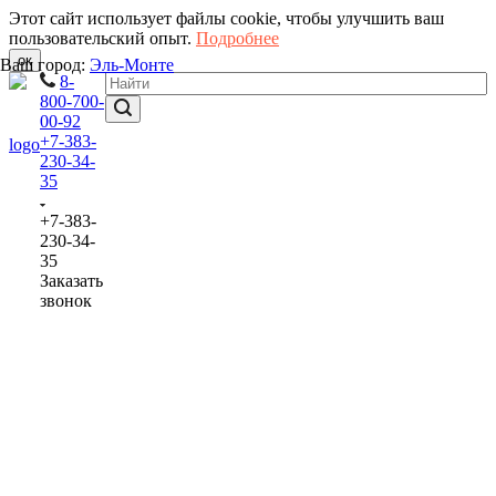
Этот сайт использует файлы cookie, чтобы улучшить ваш
пользовательский опыт.
Подробнее
ок
Ваш город:
Эль-Монте
8-
800-700-
00-92
+7-383-
230-34-
35
+7-383-
230-34-
35
Заказать
звонок