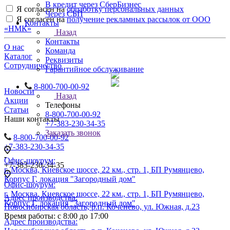
В кредит через СберБизнес
Я согласен на
обработку персональных данных
Через СБП
Я согласен на
получение рекламных рассылок от ООО
Контакты
«НМК»
Назад
Контакты
О нас
Команда
Каталог
Реквизиты
Сотрудничество
Гарантийное обслуживание
8-800-700-00-92
Новости
Назад
Акции
Телефоны
Статьи
8-800-700-00-92
Наши контакты
+7-383-230-34-35
Заказать звонок
8-800-700-00-92
+7-383-230-34-35
Офис-шоурум:
+7-383-230-34-35
г. Москва, Киевское шоссе, 22 км., стр. 1, БП Румянцево,
Корпус Г, локация "Загородный дом"
Офис-шоурум:
г. Москва, Киевское шоссе, 22 км., стр. 1, БП Румянцево,
Адрес производства:
Корпус Г, локация "Загородный дом"
Новосибирская область, р.п. Коченево, ул. Южная, д.23
Время работы: с 8:00 до 17:00
Адрес производства: