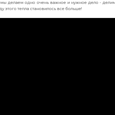
 мы делаем одно очень важное и нужное дело - дели
ду этого тепла становилось все больше!