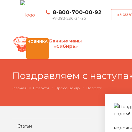
8-800-700-00-92
Заказа
+7-383-230-34-35
Банные чаны
НОВИНКА
«Сибирь»
Поздравляем с наступ
Главная
Новости
Пресс-центр
Новости
Статьи
надежн