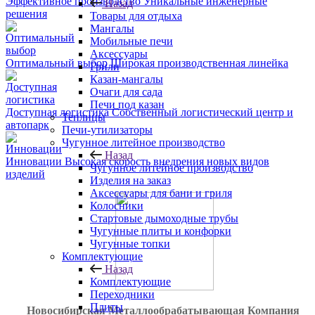
Эффективное производство
Уникальные инженерные
Назад
решения
Товары для отдыха
Мангалы
Мобильные печи
Аксессуары
Оптимальный выбор
Широкая производственная линейка
Грили
Казан-мангалы
Очаги для сада
Печи под казан
Доступная логистика
Собственный логистический центр и
Теплицы
автопарк
Печи-утилизаторы
Чугунное литейное производство
Назад
Инновации
Высокая скорость внедрения новых видов
Чугунное литейное производство
изделий
Изделия на заказ
Аксессуары для бани и гриля
Колосники
Стартовые дымоходные трубы
Чугунные плиты и конфорки
Чугунные топки
Комплектующие
Назад
Комплектующие
Переходники
Плиты
Новосибирская Металлообрабатывающая Компания