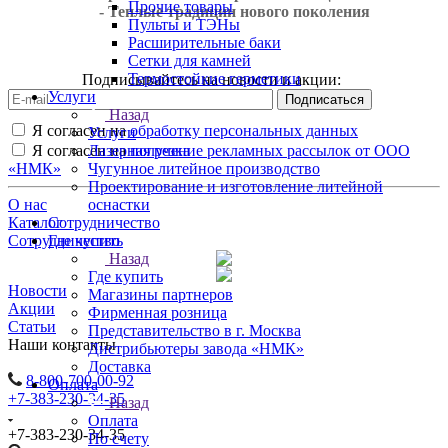
Прочие товары
- Теплые традиции нового поколения
Пульты и ТЭНы
Расширительные баки
Сетки для камней
Термостойкие герметики
Подписывайтесь на новости и акции:
Услуги
Назад
Я согласен на
обработку персональных данных
Услуги
Лазерная резка
Я согласен на
получение рекламных рассылок от ООО
Чугунное литейное производство
«НМК»
Проектирование и изготовление литейной
оснастки
О нас
Сотрудничество
Каталог
Где купить
Сотрудничество
Назад
Где купить
Новости
Магазины партнеров
Акции
Фирменная розница
Статьи
Представительство в г. Москва
Наши контакты
Дистрибьютеры завода «НМК»
Доставка
8-800-700-00-92
Оплата
+7-383-230-34-35
Назад
Оплата
+7-383-230-34-35
По счету