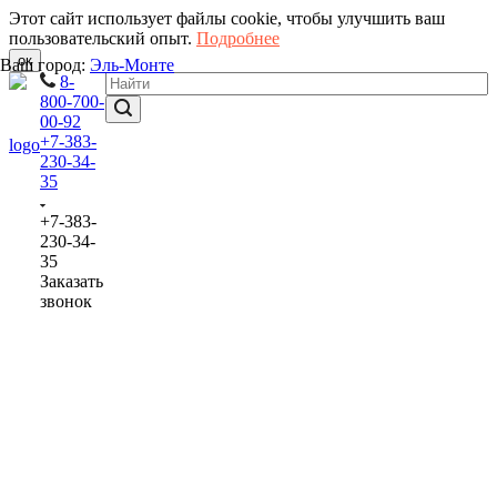
Этот сайт использует файлы cookie, чтобы улучшить ваш
пользовательский опыт.
Подробнее
ок
Ваш город:
Эль-Монте
8-
800-700-
00-92
+7-383-
230-34-
35
+7-383-
230-34-
35
Заказать
звонок