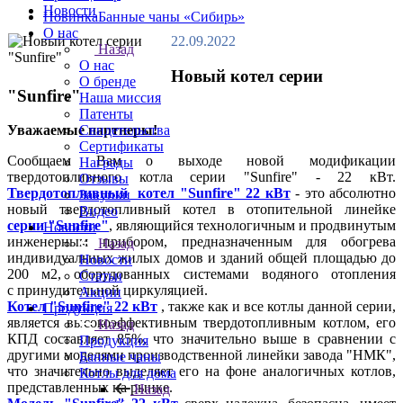
Новости
Новинка
Банные чаны «Сибирь»
О нас
22.09.2022
Назад
О нас
Новый котел серии
О бренде
"Sunfire"
Наша миссия
Патенты
Свидетельства
Уважаемые партнеры!
Сертификаты
Сообщаем Вам о выходе новой модификации
Награды
твердотопливного котла серии "Sunfire" - 22 кВт.
Отзывы
Твердотопливный котел "Sunfire" 22 кВт
- это абсолютно
Закупки
новый твердотопливный котел в отопительной линейке
Видео
серии "Sunfire"
, являющийся технологичным и продвинутым
Новости
инженерным прибором, предназначенным для обогрева
Назад
индивидуальных жилых домов и зданий общей площадью до
Новости
200 м2, оборудованных системами водяного отопления
Статьи
с принудительной циркуляцией.
Акции
Котел "Sunfire" 22 кВт
, также как и все котлы данной серии,
Продукция
является высокоэффективным твердотопливным котлом, его
Назад
КПД составляет 85%, что значительно выше в сравнении с
Продукция
другими моделями производственной линейки завода "НМК",
Банные чаны
что значительно выделяет его на фоне аналогичных котлов,
Котлы для дома
представленных на рынке.
Назад