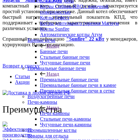
Модель "Sunfire" 22 кВт
сверх надежна, безопасна, имеет
Котлы для дома
компактный размер, стильный дизайн, характеризуется
Котлы Сибирь-КВО с варочной
простой установкой при монтаже. Данный котел обеспечивает
поверхностью
быстрый нагрев и значительный показатель КПД, что
Котлы Гефест
поддерживает требуемые характеристики отопления в
Котлы длительного горения Магнум
различных условиях.
Котлы Sunfire
Автоматические котлы Атум
Спрашивайте модификацию
"Sunfire" 22 кВт
у менеджеров,
Банные печи
курирующих Вашу организацию.
Назад
Банные печи
Стальные банные печи
Чугунные банные печи
Возврат к списку
Премиальные банные печи
Назад
Статьи
Премиальные банные печи
Акции
Премиальные банные печи в камне
Премиальные банные печи в сетке
Воздухогрейные печи
Печи-камины
Преимущества
Назад
Печи-камины
Стальные печи-камины
Чугунные печи-камины
Промышленные котлы
Товары для отдыха