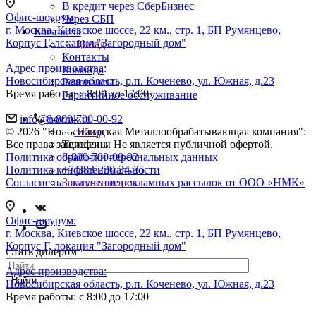
В кредит через СберБизнес
Офис-шоурум:
Через СБП
г. Москва, Киевское шоссе, 22 км., стр. 1, БП Румянцево,
Контакты
Корпус Г, локация "Загородный дом"
Назад
Контакты
Адрес производства:
Команда
Новосибирская область, р.п. Коченево, ул. Южная, д.23
Реквизиты
Время работы: с 8:00 до 17:00
Гарантийное обслуживание
8-800-700-00-92
info@novmk.ru
Назад
© 2026 "Новосибирская Металлообрабатывающая компания":
Телефоны
Все права защищены. Не является публичной офертой.
8-800-700-00-92
Политика обработки персональных данных
+7-383-230-34-35
Политика конфиденциальности
Заказать звонок
Согласие на получение рекламных рассылок от ООО «НМК»
Офис-шоурум:
г. Москва, Киевское шоссе, 22 км., стр. 1, БП Румянцево,
Корпус Г, локация "Загородный дом"
Стать дилером
Адрес производства:
Найти
Новосибирская область, р.п. Коченево, ул. Южная, д.23
Время работы: с 8:00 до 17:00