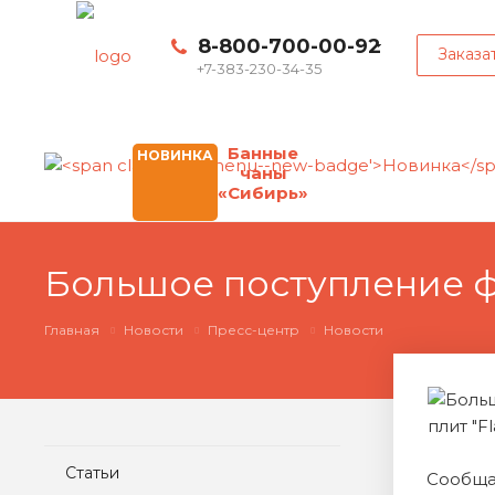
8-800-700-00-92
Заказа
+7-383-230-34-35
Банные
НОВИНКА
чаны
«Сибирь»
Большое поступление 
Главная
Новости
Пресс-центр
Новости
Статьи
Сообща