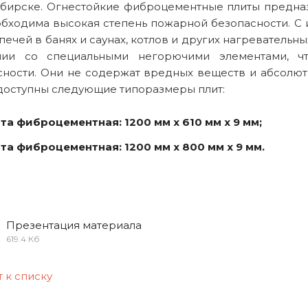
бирске. Огнестойкие фиброцементные плиты предна
обходима высокая степень пожарной безопасности. С
печей в банях и саунах, котлов и других нагревательн
нии со специальными негорючими элементами, ч
сности. Они не содержат вредных веществ и абсолют
доступны следующие типоразмеры плит:
та фиброцементная: 1200 мм х 610 мм х 9 мм;
та фиброцементная: 1200 мм х 800 мм х 9 мм.
Презентация материала
619.4 Кб
 к списку