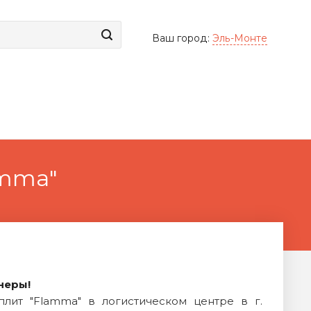
Ваш город:
Эль-Монте
amma"
неры!
ит "Flamma" в логистическом центре в г.