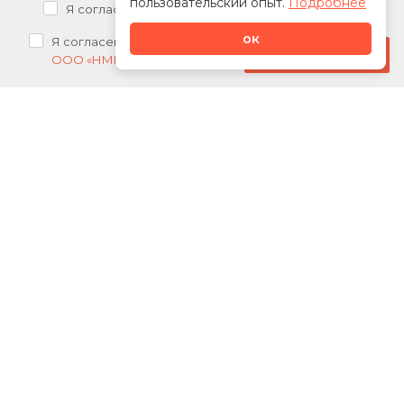
пользовательский опыт.
Подробнее
Я согласен на
обработку персональных данных
ок
Я согласен на
получение рекламных рассылок от
Стать дилером
ООО «НМК»
О нас
Каталог
Сотрудничество
Новости
Акции