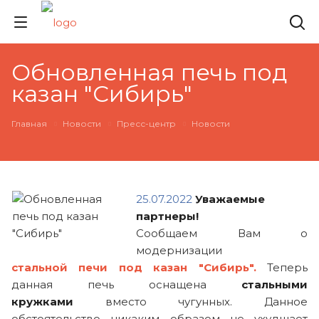
Обновленная печь под
казан "Сибирь"
Главная
Новости
Пресс-центр
Новости
25.07.2022
Уважаемые
партнеры!
Сообщаем Вам о
модернизации
стальной
печи под казан "Сибирь"
.
Теперь
данная печь оснащена
стальными
кружками
вместо чугунных. Данное
обстоятельство никаким образом не ухудшает