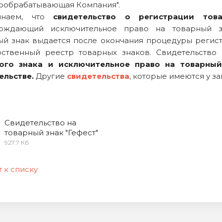
ообрабатывающая Компания".
инаем, что
с
видетельство о регистрации това
рждающий исключительное право на товарный зна
ый знак выдается после окончания процедуры регист
рственный реестр товарных знаков. Свидетельство
ого знака и исключительное право на товарный
ельстве.
Другие
свидетельства
, которые имеются у з
Свидетельство на
товарный знак "Гефест"
927.7 Кб
 к списку