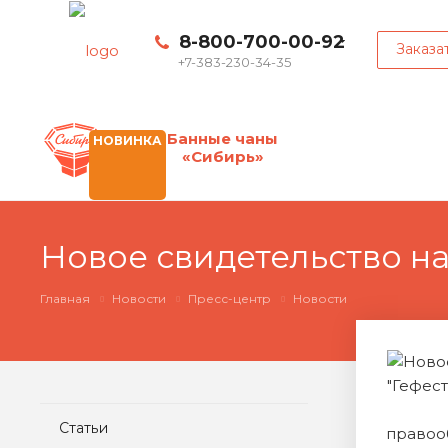
8-800-700-00-92
Заказа
+7-383-230-34-35
Банные чаны
НОВИНКА
«Сибирь»
Новое свидетельство на
Главная
Новости
Пресс-центр
Новости
Статьи
право