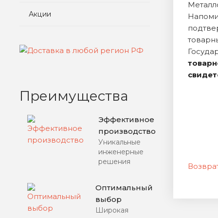
Металл
Акции
Напом
подтве
товарн
Госуда
товарн
свидет
Преимущества
Эффективное
производство
Уникальные
инженерные
решения
Возврат
Оптимальный
выбор
Широкая