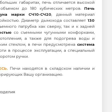
ольших габаритах, печь отличается высокой
 объемом до 180 кубических метров.
Печь
гуна марки СЧ10-СЧ20
, данный материал
тойкостью. Диаметр дымохода составляет
130
емного патрубка как сверху, так и к задней
остью
со съемными чугунными конфорками,
 отопления, а также для подогрева воды и
ким стеклом, в печи предусмотрена
система
поти в процессе эксплуатации, а специальный
оротом ручки.
ЕСЬ.
Печи находятся в складском наличии и
 курирующих Вашу организацию.
изделия