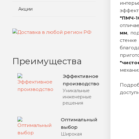
интерь
Акции
эффект
"ПМЧ-1
отлича
мм
, по
стенке
благод
пригот
Преимущества
"чисто
механи
Эффективное
производство
Подро
Уникальные
доступ
инженерные
решения
Оптимальный
выбор
Широкая