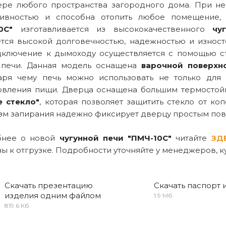
ере любого пространства загородного дома. При неб
ивностью и способна отопить любое помещение,
0С"
изготавливается из высококачественного
чу
ется высокой долговечностью, надежностью и износ
дключение к дымоходу осуществляется с помощью съ
 печи. Данная модель оснащена
варочной поверхн
аря чему печь можно использовать не только для
овления пищи. Дверца оснащена большим термостой
е стекло"
, которая позволяет защитить стекло от ко
зм запирания надежно фиксирует дверцу простым пов
бнее о новой
чугунной печи "ПМЧ-10С"
читайте
ЗД
ны к отгрузке. Подробности уточняйте у менеджеров,
Скачать презентацию
Скачать паспорт 
изделия одним файлом
1.9 Мб
819.6 Кб