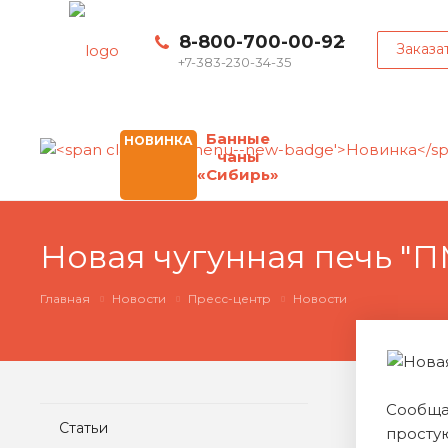
8-800-700-00-92
Заказа
+7-383-230-34-35
Банные
НОВИНКА
чаны
«Сибирь»
Новая чугунная печь "П
Главная
Новости
Пресс-центр
Новости
Сообща
Статьи
просту