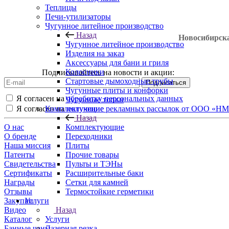
Теплицы
Печи-утилизаторы
Чугунное литейное производство
Назад
Новосибирск
Чугунное литейное производство
Изделия на заказ
Аксессуары для бани и гриля
Колосники
Подписывайтесь на новости и акции:
Стартовые дымоходные трубы
Чугунные плиты и конфорки
Я согласен на
обработку персональных данных
Чугунные топки
Комплектующие
Я согласен на
получение рекламных рассылок от ООО «Н
Назад
Комплектующие
О нас
Переходники
О бренде
Плиты
Наша миссия
Прочие товары
Патенты
Пульты и ТЭНы
Свидетельства
Расширительные баки
Сертификаты
Сетки для камней
Награды
Термостойкие герметики
Отзывы
Услуги
Закупки
Назад
Видео
Услуги
Каталог
Лазерная резка
Банные чаны