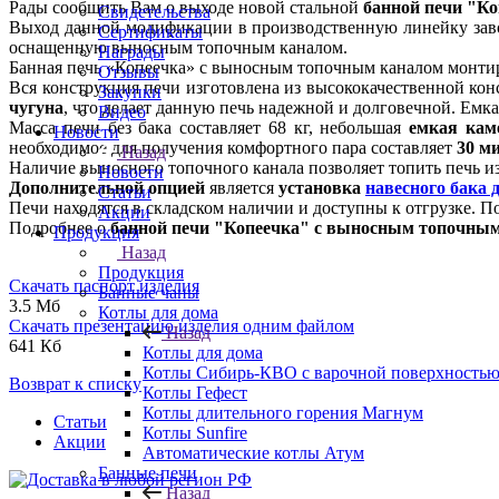
Рады сообщить Вам о выходе новой стальной
банной печи "К
Свидетельства
Выход данной модификации в производственную линейку зав
Сертификаты
оснащенную выносным топочным каналом.
Награды
Банная печь «Копеечка» с выносным топочным каналом монтир
Отзывы
Вся конструкция печи изготовлена из высококачественной ко
Закупки
чугуна
, что делает данную печь надежной и долговечной. Емка
Видео
Масса печи без бака составляет 68 кг, небольшая
емкая кам
Новости
необходимое для получения комфортного пара составляет
30 ми
Назад
Наличие выносного топочного канала позволяет топить печь и
Новости
Дополнительной опцией
является
установка
навесного бака 
Статьи
Печи находятся в складском наличии и доступны к отгрузке
Акции
Подробнее о
банной печи "Копеечка" с выносным топочны
Продукция
Назад
Продукция
Скачать паспорт изделия
Банные чаны
3.5 Мб
Котлы для дома
Скачать презентацию изделия одним файлом
Назад
641 Кб
Котлы для дома
Котлы Сибирь-КВО с варочной поверхность
Возврат к списку
Котлы Гефест
Котлы длительного горения Магнум
Статьи
Котлы Sunfire
Акции
Автоматические котлы Атум
Банные печи
Назад