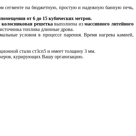
м сегменте на бюджетную, простую и надежную банную печь,
 помещения от 6 до 15
кубических метров
.
я
колосниковая решетка
выполнена из
массивного литейного
е источника топлива длинные дрова.
имальные условия в процессе парения. Время нагрева камней,
кционной стали ст3сп5 и имеет толщину 3 мм.
еджеров, курирующих Вашу организацию.