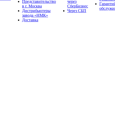
Представительство
через
Гаранти
в г. Москва
СберБизнес
обслужи
Дистрибьютеры
Через СБП
завода «НМК»
Доставка