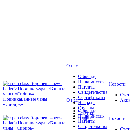
О нас
О бренде
Наша миссия
Новости
Патенты
Свидетельства
Стат
Сертификаты
Новинка
Банные чаны
О нас
Акц
Награды
«Сибирь»
Отзывы
О бренде
Закупки
Наша миссия
Видео
Новости
Патенты
Свидетельства
Стат