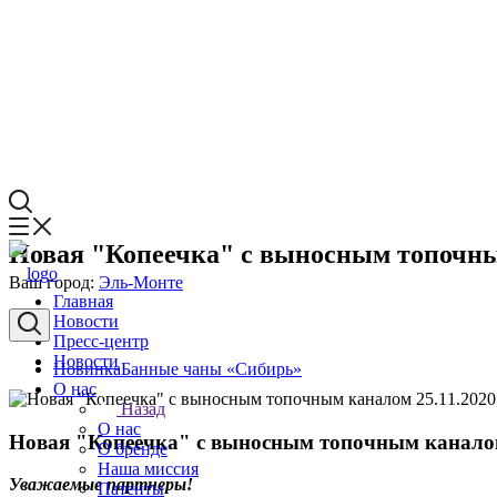
Новая "Копеечка" с выносным топочн
Ваш город:
Эль-Монте
Главная
Новости
Пресс-центр
Новости
Новинка
Банные чаны «Сибирь»
О нас
25.11.2020
Назад
О нас
Новая "Копеечка" с выносным топочным канал
О бренде
Наша миссия
Уважаемые партнеры!
Патенты