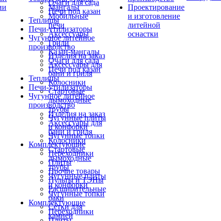
Очаги для сада
ии
Мангалы
Проектирование
Печи под казан
Мобильные
и изготовление
Теплицы
печи
литейной
Печи-утилизаторы
Аксессуары
оснастки
Чугунное литейное
Грили
производство
Казан-мангалы
Изделия на заказ
Очаги для сада
Аксессуары для
Печи под казан
бани и гриля
Теплицы
Колосники
Печи-утилизаторы
Стартовые
Чугунное литейное
дымоходные
производство
трубы
Изделия на заказ
Чугунные плиты
Аксессуары для
и конфорки
бани и гриля
Чугунные топки
Колосники
Комплектующие
Стартовые
Переходники
дымоходные
Плиты
трубы
Прочие товары
Чугунные плиты
Пульты и ТЭНы
и конфорки
Расширительные
Чугунные топки
баки
Комплектующие
Сетки для
Переходники
камней
Плиты