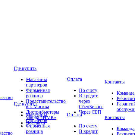
Где купить
Оплата
Магазины
Контакты
партнеров
Фирменная
По счету
Команда
розница
В кредит
чество
Реквизи
Представительство
через
Где купить
Гаранти
в г. Москва
СберБизнес
обслужи
Дистрибьютеры
Через СБП
Оплата
Магазины
завода «НМК»
Контакты
партнеров
Доставка
Фирменная
По счету
Команда
розница
В кредит
чество
Реквизи