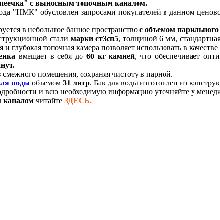
опеечка" с выносным топочным каналом.
ода "НМК" обусловлен запросами покупателей в данном ценово
уется в небольшое банное пространство
с объемом парильного
нструкционной стали
марки ст3сп5
, толщиной 6 мм, стандартна
я и глубокая топочная камера позволяет использовать в качеств
енк
а
вмещает в себя до
60 кг камней
, что обеспечивает опт
нут.
з смежного помещения, сохраняя чистоту в парной.
для воды
объемом
31 литр
. Бак для воды изготовлен из констру
. Подробности и всю необходимую информацию уточняйте у мен
м каналом
читайте
ЗДЕСЬ.
ю