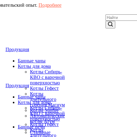
овательский опыт.
Подробнее
Продукция
Банные чаны
Котлы для дома
Котлы Сибирь-
КВО с варочной
поверхностью
Продукция
Котлы Гефест
Котлы
Банные чаны
длительного
Котлы для дома
горения Магнум
Котлы Сибирь-
Котлы Sunfire
КВО с варочной
Автоматические
поверхностью
котлы Атум
Котлы Гефест
Банные печи
Котлы
Стальные
длительного