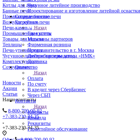
Чугунное литейное производство
Котлы для дома
Проектирование и изготовление литейной оснастк
Банные печи
Сотрудничество
Премиальные банные печи
Где купить
Воздухогрейные печи
Назад
Печи-камины
Где купить
Промышленные котлы
Магазины партнеров
Товары для отдыха
Фирменная розница
Теплицы
Представительство в г. Москва
Печи-утилизаторы
Дистрибьютеры завода «НМК»
Чугунное литейное производство
Доставка
Комплектующие
Оплата
Сотрудничество
Назад
Оплата
Новости
По счету
Акции
В кредит через СберБизнес
Статьи
Через СБП
Наши контакты
Контакты
Назад
8-800-700-00-92
Контакты
+7-383-230-34-35
Команда
Реквизиты
+7-383-230-34-35
Гарантийное обслуживание
8-800-700-00-92
Офис-шоурум: