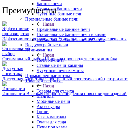
Банные печи
Преимущества
Стальные банные печи
Чугунные банные печи
Премиальные банные печи
Назад
Премиальные банные печи
Премиальные банные печи в камне
Эффективное производство
Уникальные инженерные решения
Премиальные банные печи в сетке
Воздухогрейные печи
Печи-камины
Назад
Оптимальный выбор
Широкая производственная линейка
Печи-камины
Стальные печи-камины
Чугунные печи-камины
Промышленные котлы
Доступная логистика
Собственный логистический центр и авт
Товары для отдыха
Назад
Товары для отдыха
Инновации
Высокая скорость внедрения новых видов изделий
Мангалы
Мобильные печи
Аксессуары
Грили
Казан-мангалы
Очаги для сада
Печи под казан