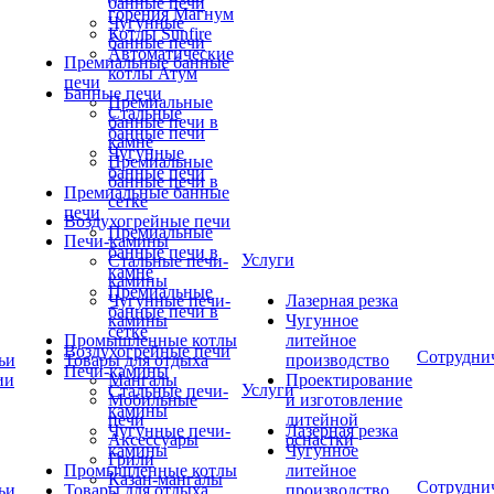
банные печи
горения Магнум
Чугунные
Котлы Sunfire
банные печи
Автоматические
Премиальные банные
котлы Атум
печи
Банные печи
Премиальные
Стальные
банные печи в
банные печи
камне
Чугунные
Премиальные
банные печи
банные печи в
Премиальные банные
сетке
печи
Воздухогрейные печи
Премиальные
Печи-камины
банные печи в
Услуги
Стальные печи-
камне
камины
Премиальные
Чугунные печи-
Лазерная резка
банные печи в
камины
Чугунное
сетке
Промышленные котлы
литейное
Воздухогрейные печи
Сотрудни
ьи
Товары для отдыха
производство
Печи-камины
ии
Мангалы
Проектирование
Услуги
Стальные печи-
Мобильные
и изготовление
камины
печи
литейной
Чугунные печи-
Лазерная резка
Аксессуары
оснастки
камины
Чугунное
Грили
Промышленные котлы
литейное
Казан-мангалы
Сотрудни
ьи
Товары для отдыха
производство