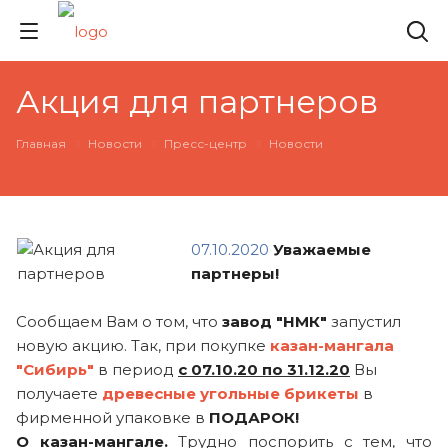
Акция для партнеров
Главная
Новости
Пресс-центр
Новости
07.10.2020
Уважаемые
партнеры!
Сообщаем Вам о том, что
завод "НМК"
запустил
новую акцию. Так, при покупке
казан-мангала
"Сибирь"
в период
с 07.10.20 по 31.12.20
Вы
получаете
древесные угольные брикеты
в
фирменной упаковке в
ПОДАРОК!
О казан-мангале.
Трудно поспорить с тем, что