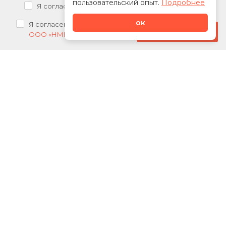
пользовательский опыт.
Подробнее
Я согласен на
обработку персональных данных
ок
Я согласен на
получение рекламных рассылок от
Стать дилером
ООО «НМК»
О нас
Каталог
Сотрудничество
Новости
Акции