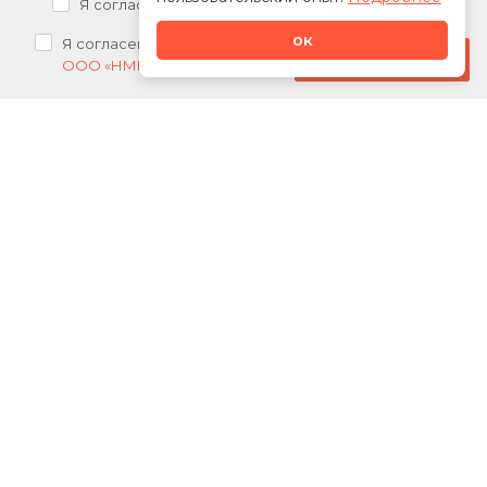
Я согласен на
обработку персональных данных
ок
Я согласен на
получение рекламных рассылок от
Стать дилером
ООО «НМК»
О нас
Каталог
Сотрудничество
Новости
Акции