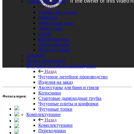
Товары для отдыха
Назад
Товары для отдыха
Мангалы
Мобильные печи
Аксессуары
Грили
Казан-мангалы
Очаги для сада
Печи под казан
Теплицы
Печи-утилизаторы
Чугунное литейное производство
Назад
Чугунное литейное производство
Изделия на заказ
Аксессуары для бани и гриля
Колосники
Фотогалерея:
Стартовые дымоходные трубы
Чугунные плиты и конфорки
Чугунные топки
Комплектующие
Назад
Комплектующие
Переходники