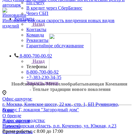
По счету
автопарк
В кредит через СберБизнес
Через СБП
Контакты
Инновации
Высокая скорость внедрения новых видов
Назад
изделий
Контакты
Команда
Реквизиты
Гарантийное обслуживание
8-800-700-00-92
Назад
Телефоны
8-800-700-00-92
+7-383-230-34-35
Заказать звонок
Новосибирская Металлообрабатывающая Компания
- Теплые традиции нового поколения
Офис-шоурум:
г. Москва, Киевское шоссе, 22 км., стр. 1, БП Румянцево,
Корпус Г, локация "Загородный дом"
О нас
О бренде
Адрес производства:
Наша миссия
Новосибирская область, р.п. Коченево, ул. Южная, д.23
Патенты
Время работы: с 8:00 до 17:00
Свидетельства