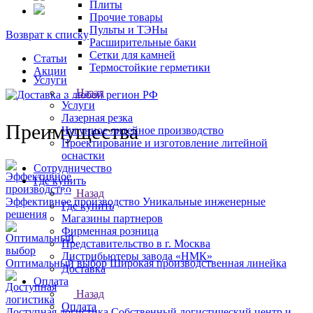
Плиты
Прочие товары
Пульты и ТЭНы
Возврат к списку
Расширительные баки
Сетки для камней
Статьи
Термостойкие герметики
Акции
Услуги
Назад
Услуги
Лазерная резка
Преимущества
Чугунное литейное производство
Проектирование и изготовление литейной
оснастки
Сотрудничество
Где купить
Назад
Эффективное производство
Уникальные инженерные
Где купить
решения
Магазины партнеров
Фирменная розница
Представительство в г. Москва
Дистрибьютеры завода «НМК»
Оптимальный выбор
Широкая производственная линейка
Доставка
Оплата
Назад
Оплата
Доступная логистика
Собственный логистический центр и