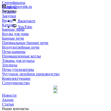
Сертификаты
info@novmk.ru
Награды
Загрузка
Отзывы
Закупки
Видео
Вконтакте
Каталог
YouTube
Банные чаны
Котлы для дома
Банные печи
Премиальные банные печи
Воздухогрейные печи
Печи-камины
Промышленные котлы
Товары для отдыха
Теплицы
Печи-утилизаторы
Чугунное литейное производство
Комплектующие
Сотрудничество
Новости
Акции
Статьи
Наши контакты