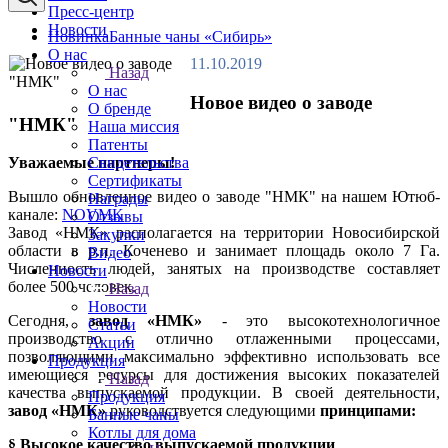
Пресс-центр
Новости
Новинка
Банные чаны «Сибирь»
О нас
11.10.2019
Назад
О нас
Новое видео о заводе
О бренде
"НМК"
Наша миссия
Патенты
Свидетельства
Уважаемые партнеры!
Сертификаты
Вышло обновленное видео о заводе "НМК" на нашем Ютюб-
Награды
канале:
NOVMK
Отзывы
Завод «НМК» располагается на территории Новосибирской
Закупки
области в р.п. Коченево и занимает площадь около 7 Га.
Видео
Численность людей, занятых на производстве составляет
Новости
более 500 человек.
Назад
Новости
Сегодня,
завод «НМК»
- это высокотехнологичное
Статьи
производство с отлично отлаженными процессами,
Акции
позволяющими максимально эффективно использовать все
Продукция
имеющиеся ресурсы для достижения высоких показателей
Назад
качества выпускаемой продукции. В своей деятельности,
Продукция
завод «НМК»
руководствуется следующими
принципами:
Банные чаны
Котлы для дома
§ Высокое качество выпускаемой продукции