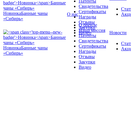
Патенты
Свидетельства
Стат
Сертификаты
Новинка
Банные чаны
О нас
Акц
Награды
«Сибирь»
Отзывы
О бренде
Закупки
Наша миссия
Видео
Новости
Патенты
Свидетельства
Стат
Сертификаты
Новинка
Банные чаны
Акц
Награды
«Сибирь»
Отзывы
Закупки
Видео