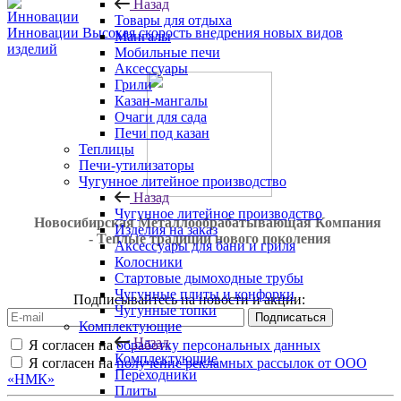
Назад
Товары для отдыха
Инновации
Высокая скорость внедрения новых видов
Мангалы
изделий
Мобильные печи
Аксессуары
Грили
Казан-мангалы
Очаги для сада
Печи под казан
Теплицы
Печи-утилизаторы
Чугунное литейное производство
Назад
Чугунное литейное производство
Новосибирская Металлообрабатывающая Компания
Изделия на заказ
- Теплые традиции нового поколения
Аксессуары для бани и гриля
Колосники
Стартовые дымоходные трубы
Чугунные плиты и конфорки
Подписывайтесь на новости и акции:
Чугунные топки
Комплектующие
Назад
Я согласен на
обработку персональных данных
Комплектующие
Я согласен на
получение рекламных рассылок от ООО
Переходники
«НМК»
Плиты