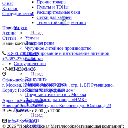
Прочие товары
О нас
Пульты и ТЭНы
Каталог
Расширительные баки
Сотрудничество
Сетки для камней
Термостойкие герметики
Услуги
Новости
Назад
Акции
Услуги
Статьи
Лазерная резка
Наши контакты
Чугунное литейное производство
Проектирование и изготовление литейной
8-800-700-00-92
оснастки
+7-383-230-34-35
Сотрудничество
Где купить
+7-383-230-34-35
Назад
Где купить
Офис-шоурум:
Магазины партнеров
г. Москва, Киевское шоссе, 22 км., стр. 1, БП Румянцево,
Фирменная розница
Корпус Г, локация "Загородный дом"
Представительство в г. Москва
Дистрибьютеры завода «НМК»
Адрес производства:
Доставка
Новосибирская область, р.п. Коченево, ул. Южная, д.23
Оплата
Время работы: с 8:00 до 17:00
Назад
Оплата
info@novmk.ru
По счету
© 2026 "Новосибирская Металлообрабатывающая компания":