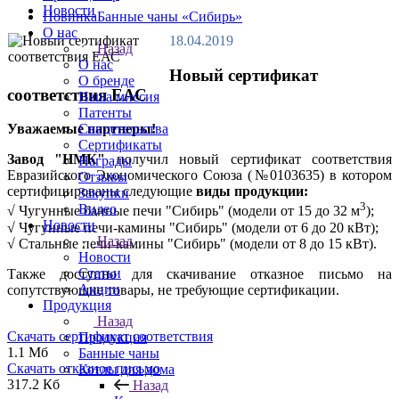
Новости
Новинка
Банные чаны «Сибирь»
О нас
18.04.2019
Назад
О нас
Новый сертификат
О бренде
соответствия ЕАС
Наша миссия
Патенты
Свидетельства
Уважаемые партнеры!
Сертификаты
Завод "НМК"
получил новый сертификат соответствия
Награды
Евразийского Экономического Союза (№0103635) в котором
Отзывы
сертифицированы следующие
виды продукции:
Закупки
3
Видео
√ Чугунные банные печи "Сибирь" (модели от 15 до 32 м
);
Новости
√ Чугунные печи-камины "Сибирь" (модели от 6 до 20 кВт);
Назад
√ Стальные печи-камины "Сибирь" (модели от 8 до 15 кВт).
Новости
Статьи
Также доступно для скачивание отказное письмо на
Акции
сопутствующие товары, не требующие сертификации.
Продукция
Назад
Скачать сертификат соответствия
Продукция
1.1 Мб
Банные чаны
Скачать отказное письмо
Котлы для дома
317.2 Кб
Назад