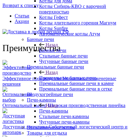
Котлы для дома
Возврат к списку
Котлы Сибирь-КВО с варочной
поверхностью
Статьи
Котлы Гефест
Акции
Котлы длительного горения Магнум
Котлы Sunfire
Автоматические котлы Атум
Банные печи
Назад
Преимущества
Банные печи
Стальные банные печи
Чугунные банные печи
Премиальные банные печи
Назад
Премиальные банные печи
Эффективное производство
Уникальные инженерные
Премиальные банные печи в камне
решения
Премиальные банные печи в сетке
Воздухогрейные печи
Печи-камины
Оптимальный выбор
Широкая производственная линейка
Назад
Печи-камины
Стальные печи-камины
Чугунные печи-камины
Доступная логистика
Собственный логистический центр и
Промышленные котлы
автопарк
Товары для отдыха