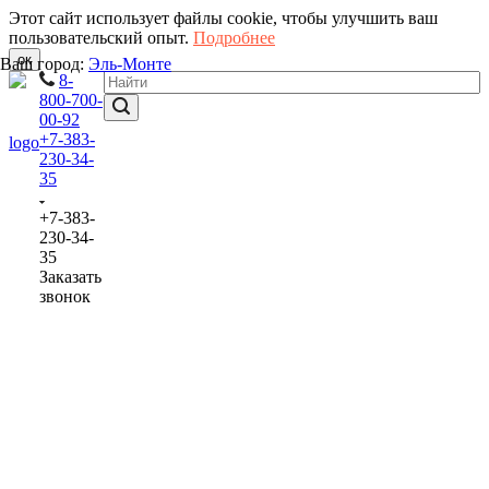
Этот сайт использует файлы cookie, чтобы улучшить ваш
пользовательский опыт.
Подробнее
ок
Ваш город:
Эль-Монте
8-
800-700-
00-92
+7-383-
230-34-
35
+7-383-
230-34-
35
Заказать
звонок