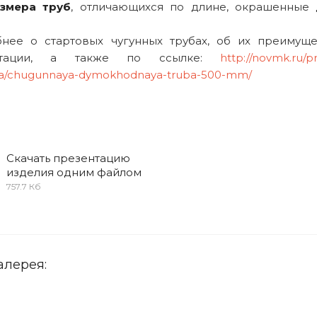
змера труб
, отличающихся по длине, окрашенные
нее о стартовых чугунных трубах, об их преимуще
нтации, а также по ссылке:
http://novmk.ru/p
a/chugunnaya-dymokhodnaya-truba-500-mm/
Скачать презентацию
изделия одним файлом
757.7 Кб
алерея: