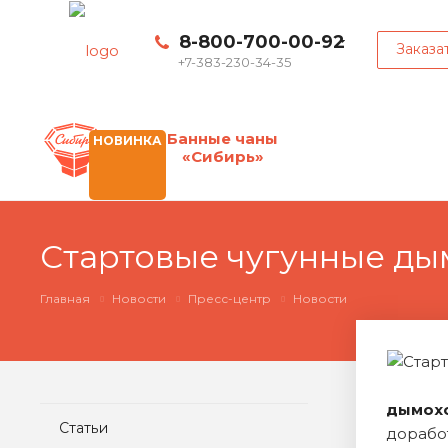
8-800-700-00-92
Заказа
+7-383-230-34-35
Банные чаны
НОВИНКА
«Сибирь»
Стартовые чугунные ды
Главная
Новости
Пресс-центр
Новости
дымох
Статьи
дорабо