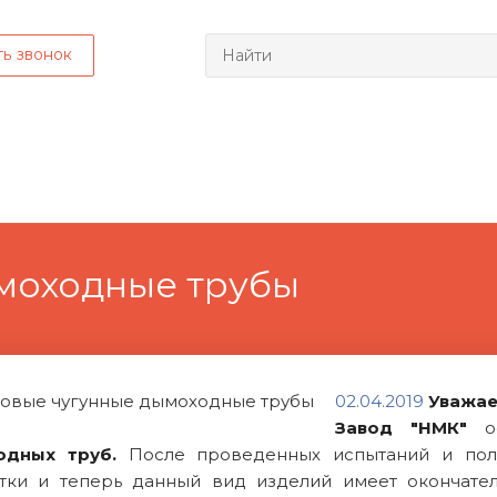
ть звонок
моходные трубы
02.04.2019
Уважае
Завод "НМК"
ос
одных труб.
После проведенных испытаний и пол
тки и теперь данный вид изделий имеет окончате