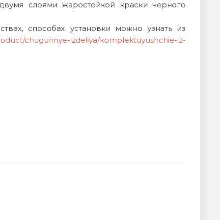
 двумя слоями жаростойкой краски черного
ствах, способах установки можно узнать из
roduct/chugunnye-izdeliya/komplektuyushchie-iz-