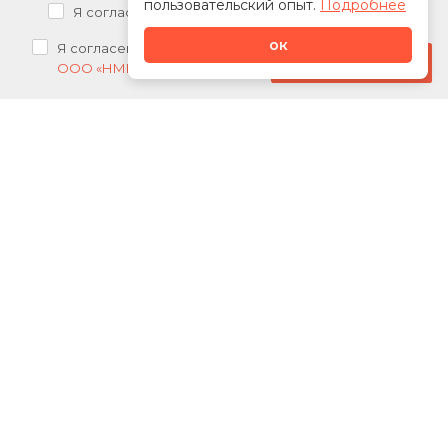
пользовательский опыт.
Подробнее
Я согласен на
обработку персональных данных
ок
Я согласен на
получение рекламных рассылок от
Стать дилером
ООО «НМК»
О нас
Каталог
Сотрудничество
Новости
Акции