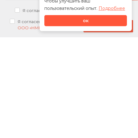
чтобы улучшить ваш
пользовательский опыт.
Подробнее
Я согласен на
обработку персональных данных
ок
Я согласен на
получение рекламных рассылок от
Стать дилером
ООО «НМК»
О нас
Каталог
Сотрудничество
Новости