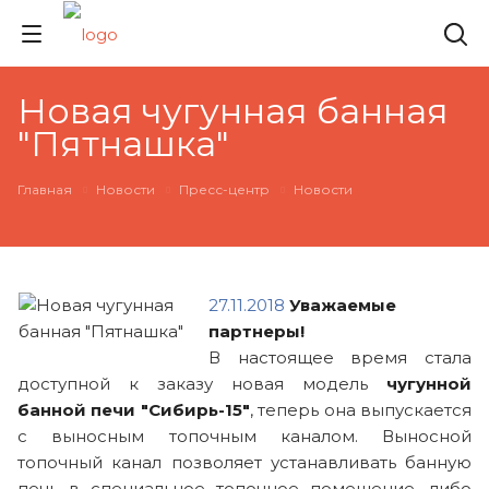
Новая чугунная банная
"Пятнашка"
Главная
Новости
Пресс-центр
Новости
27.11.2018
Уважаемые
партнеры!
В настоящее время стала
доступной к заказу новая модель
чугунной
банной печи "Сибирь-15"
, теперь она выпускается
с выносным топочным каналом. Выносной
топочный канал позволяет устанавливать банную
печь в специальное топочное помещение, либо