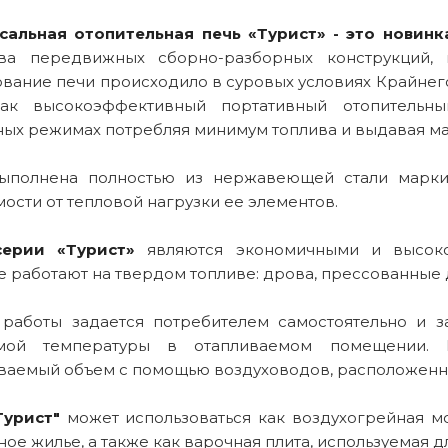
сальная отопительная печь «Турист» - это новинк
ва передвижных сборно-разборных конструкций, 
ование печи происходило в суровых условиях Крайнег
ак высокоэффективный портативный отопительн
ных режимах потребляя минимум топлива и выдавая м
ыполнена полностью из нержавеющей стали марки 
ости от тепловой нагрузки ее элементов.
серии «Турист»
являются экономичными и высоко
е работают на твердом топливе: дрова, прессованные
работы задается потребителем самостоятельно и з
емой температуры в отапливаемом помещении. 
ваемый объем с помощью воздуховодов, расположенны
Турист"
может использоваться как воздухогрейная мо
ое жилье, а также как варочная плита, используемая 