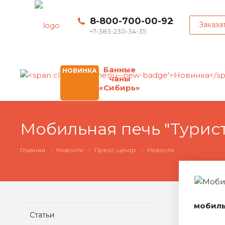
8-800-700-00-92
Заказа
+7-383-230-34-35
Банные
НОВИНКА
чаны
«Сибирь»
Мобильная печь "Турист
Главная
Новости
Пресс-центр
Новости
мобиль
Статьи