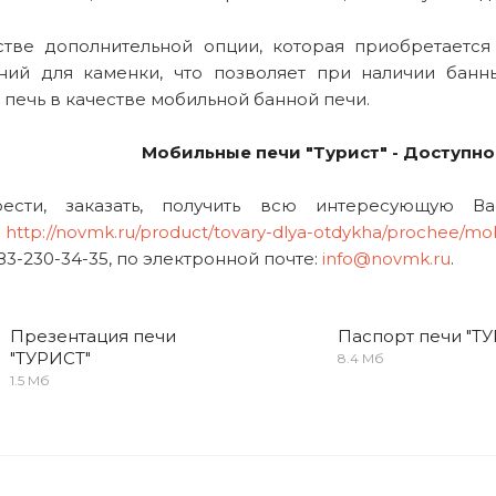
стве дополнительной опции, которая приобретается
ний для каменки, что позволяет при наличии банн
печь в качестве мобильной банной печи.
Мобильные печи "Турист" - Доступно
рести, заказать, получить всю интересующую
:
http://novmk.ru/product/tovary-dlya-otdykha/prochee/mob
383-230-34-35, по электронной почте:
info@novmk.ru
.
Презентация печи
Паспорт печи "Т
"ТУРИСТ"
8.4 Мб
1.5 Мб