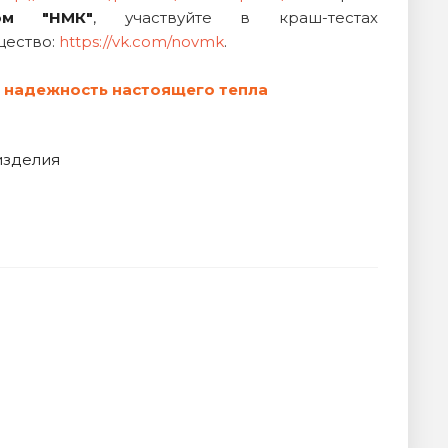
ом "НМК"
, участвуйте в краш-тестах
щество:
https://vk.com/novmk
.
я надежность настоящего тепла
изделия