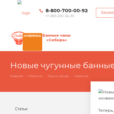
8-800-700-00-92
Заказа
+7-383-230-34-35
Банные чаны
НОВИНКА
«Сибирь»
Новые чугунные банные
Главная
Новости
Пресс-центр
Новости
Статьи
Теперь