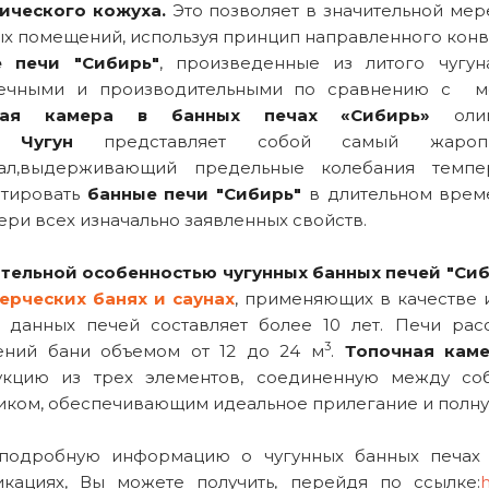
ического кожуха.
Это позволяет в значительной мер
х помещений, используя принцип направленного конв
е печи "Сибирь"
, произведенные из литого чугу
ечными и производительными по сравнению с ме
ная камера в банных печах «Сибирь»
олиц
с.
Чугун
представляет собой самый жаропро
ал,выдерживающий предельные колебания темпе
атировать
банные печи "Сибирь"
в длительном време
ери всех изначально заявленных свойств.
тельной особенностью чугунных банных печей "Си
ерческих банях и саунах
, применяющих в качестве 
 данных печей составляет более 10 лет. Печи ра
3
ний бани объемом от 12 до 24 м
.
Топочная каме
укцию из трех элементов, соединенную между с
иком, обеспечивающим идеальное прилегание и полну
подробную информацию о чугунных банных печах 
кациях, Вы можете получить, перейдя по ссылке:
h