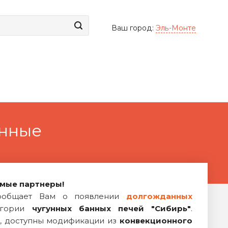
Ваш город:
Эль-Монте
онные
мые партнеры!
общает Вам о появлении
долгожданных
егории
чугунных банных печей "Сибирь"
.
а, доступны модификации из
конвекционного