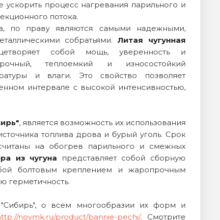
е ускорить процесс нагревания парильного и
екционного потока.
на, по праву являются самыми надежными,
таллическими собратьями.
Литая чугунная
етворяет собой мощь, уверенность и
чный, теплоемкий и износостойкий
ратуры и влаги. Это свойство позволяет
нном интервале с высокой интенсивностью,
бирь"
, является возможность их использования
источника топлива дрова и бурый уголь. Срок
ссчитаны на обогрев парильного и смежных
ра из чугуна
представляет собой сборную
обой болтовым креплением и жаропрочным
ю герметичность.
"Сибирь", о всем многообразии их форм и
ttp://novmk.ru/product/bannie-pechi/
. Смотрите