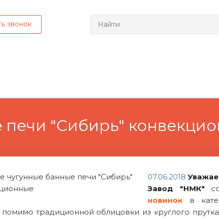
ть звонок
 печи "Сибирь" конвекци
07.06.2018
У
важае
Завод "НМК"
со
новинок
в кат
, помимо традиционной облицовки из круглого прутк