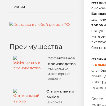
металл
Акции
смежны
Банны
долгов
топоч
стату
матери
эксплу
Преимущества
без пот
Эффективное
Отличи
производство
в
комм
Уникальные
службы
инженерные
помеще
решения
констр
гермет
Оптимальный
выбор
Более 
Широкая
модифи