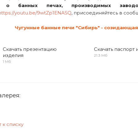
о о банных печах, производимых завод
https://youtu.be/9wtZp1ENASQ
, присоединяйтесь в сооб
Чугунные банные печи "Сибирь" - созидающа
Скачать презентацию
Скачать паспорт 
изделия
21.3 Мб
1 Мб
алерея:
 к списку