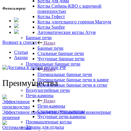
Котлы для дома
Котлы Сибирь-КВО с варочной
Фотогалерея:
поверхностью
Котлы Гефест
Котлы длительного горения Магнум
Котлы Sunfire
Автоматические котлы Атум
Банные печи
Возврат к списку
Назад
Банные печи
Статьи
Стальные банные печи
Акции
Чугунные банные печи
Премиальные банные печи
Назад
Премиальные банные печи
Премиальные банные печи в камне
Преимущества
Премиальные банные печи в сетке
Воздухогрейные печи
Печи-камины
Назад
Печи-камины
Стальные печи-камины
Эффективное производство
Уникальные инженерные
Чугунные печи-камины
решения
Промышленные котлы
Товары для отдыха