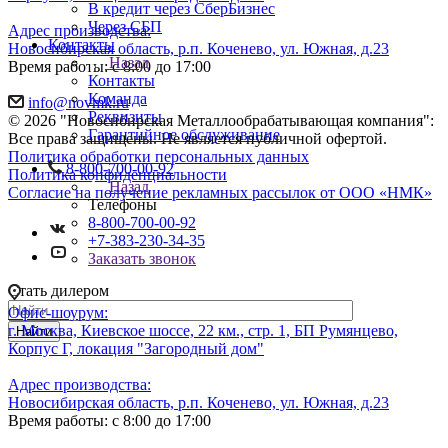
В кредит через СберБизнес
Через СБП
Адрес производства:
Контакты
Новосибирская область, р.п. Коченево, ул. Южная, д.23
Назад
Время работы: с 8:00 до 17:00
Контакты
Команда
info@novmk.ru
Реквизиты
© 2026 "Новосибирская Металлообрабатывающая компания":
Гарантийное обслуживание
Все права защищены. Не является публичной офертой.
Политика обработки персональных данных
8-800-700-00-92
Политика конфиденциальности
Назад
Согласие на получение рекламных рассылок от ООО «НМК»
Телефоны
8-800-700-00-92
+7-383-230-34-35
Заказать звонок
Стать дилером
Офис-шоурум:
г. Москва, Киевское шоссе, 22 км., стр. 1, БП Румянцево,
Найти
Корпус Г, локация "Загородный дом"
Адрес производства:
Новосибирская область, р.п. Коченево, ул. Южная, д.23
Время работы: с 8:00 до 17:00