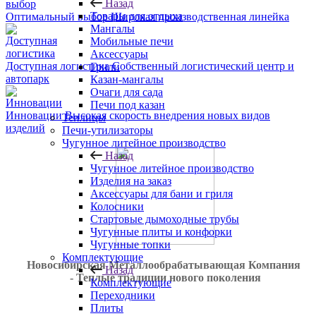
Назад
Товары для отдыха
Оптимальный выбор
Широкая производственная линейка
Мангалы
Мобильные печи
Аксессуары
Доступная логистика
Собственный логистический центр и
Грили
автопарк
Казан-мангалы
Очаги для сада
Печи под казан
Инновации
Высокая скорость внедрения новых видов
Теплицы
изделий
Печи-утилизаторы
Чугунное литейное производство
Назад
Чугунное литейное производство
Изделия на заказ
Аксессуары для бани и гриля
Колосники
Стартовые дымоходные трубы
Чугунные плиты и конфорки
Чугунные топки
Комплектующие
Новосибирская Металлообрабатывающая Компания
Назад
- Теплые традиции нового поколения
Комплектующие
Переходники
Плиты