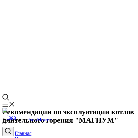
Рекомендации по эксплуатации котлов
длительного горения "МАГНУМ"
Ваш город:
Эль-Монте
Главная