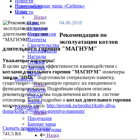
Новости
Новинка
Банные чаны «Сибирь»
Пресс-центр
О нас
Новости
Назад
04.06.2018
О нас
О бренде
Наша миссия
Рекомендации по
Патенты
эксплуатации котлов
Свидетельства
длительного горения "МАГНУМ"
Сертификаты
Награды
Уважаемые партнеры!
Отзывы
В целях улучшения эффективности взаимодействия с
Закупки
котлами длительного горения "МАГНУМ"
инженеры
Видео
завода "НМК"
подготовили специальную памятку,
Новости
существенно облегчающую процесс их ежедневного
Назад
функционирования. Подробным образом описаны
Новости
рекомендуемые схемы подключения котлов к системе
Статьи
отопления. Более подробно о
котлах длительного горения
Акции
можно узнать здесь:
http://novmk.ru/product/kotly-dlya-
Продукция
doma/kotly-dlitelnogo-goreniya-magnum/
Назад
Продукция
Банные чаны
Скачать рекомендации
Котлы для дома
741.5 Кб
Назад