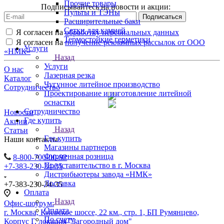
Прочие товары
Подписывайтесь на новости и акции:
Пульты и ТЭНы
Расширительные баки
Сетки для камней
Я согласен на
обработку персональных данных
Термостойкие герметики
Я согласен на
получение рекламных рассылок от ООО
Услуги
«НМК»
Назад
Услуги
О нас
Лазерная резка
Каталог
Чугунное литейное производство
Сотрудничество
Проектирование и изготовление литейной
оснастки
Сотрудничество
Новости
Где купить
Акции
Назад
Статьи
Где купить
Наши контакты
Магазины партнеров
Фирменная розница
8-800-700-00-92
Представительство в г. Москва
+7-383-230-34-35
Дистрибьютеры завода «НМК»
Доставка
+7-383-230-34-35
Оплата
Назад
Офис-шоурум:
Оплата
г. Москва, Киевское шоссе, 22 км., стр. 1, БП Румянцево,
По счету
Корпус Г, локация "Загородный дом"