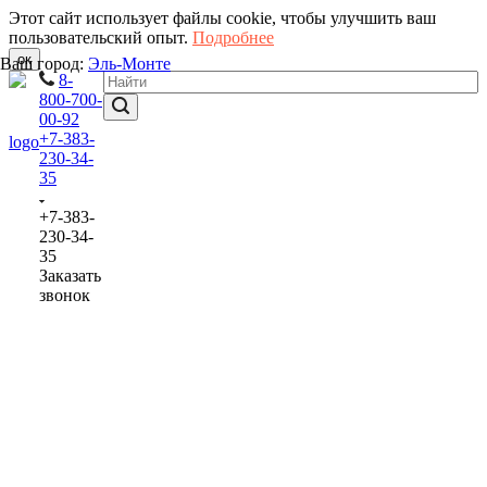
Этот сайт использует файлы cookie, чтобы улучшить ваш
пользовательский опыт.
Подробнее
ок
Ваш город:
Эль-Монте
8-
800-700-
00-92
+7-383-
230-34-
35
+7-383-
230-34-
35
Заказать
звонок