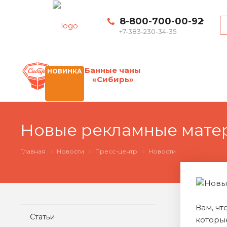
8-800-700-00-92
+7-383-230-34-35
Банные чаны
НОВИНКА
«Сибирь»
Новые рекламные мате
Главная
Новости
Пресс-центр
Новости
Вам, чт
Статьи
которы