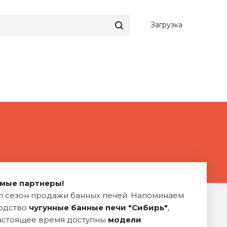
Загрузка
мые партнеры!
л сезон продажи банных печей. Напоминаем
одство
ч
угунные банные печи "Сибирь"
,
настоящее время доступны
модели