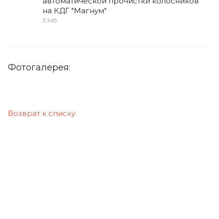
автоматической прочистки колосников
на КДГ "Магнум"
3 Мб
Фотогалерея:
Возврат к списку