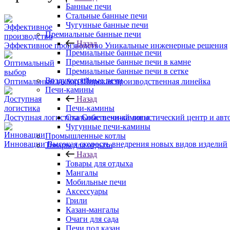
Банные печи
Стальные банные печи
Чугунные банные печи
Премиальные банные печи
Назад
Эффективное производство
Уникальные инженерные решения
Премиальные банные печи
Премиальные банные печи в камне
Премиальные банные печи в сетке
Воздухогрейные печи
Оптимальный выбор
Широкая производственная линейка
Печи-камины
Назад
Печи-камины
Доступная логистика
Собственный логистический центр и авт
Стальные печи-камины
Чугунные печи-камины
Промышленные котлы
Инновации
Высокая скорость внедрения новых видов изделий
Товары для отдыха
Назад
Товары для отдыха
Мангалы
Мобильные печи
Аксессуары
Грили
Казан-мангалы
Очаги для сада
Печи под казан