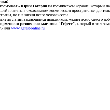
тики!
 космонавт -
Юрий Гагарин
на космическом корабле, который на
шей планеты в околоземном космическом пространстве, длитель
траны, но и в жизни всего человечества.
анеты с этим выдающимся праздником, желает всего самого добр
ирменного розничного магазина "Гефест"
, который в этот за
5/5 или
www.gefest-online.ru
ю