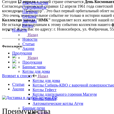
Сегодня
12 апреля
в нашей стране отмечается
День Космонав
Свидетельства
Согласно исторической справки 12 апреля 1961 года советский
Сертификаты
космодрома "Байконур". Это был первый орбитальный облет на
Награды
Это очень знаменательное событие не только в истории нашей с
Отзывы
Коллектив завода "НМК"
поздравляет всех жителей нашей пл
Закупки
Не остался равнодушным к этому событию коллектив нашего
ф
Видео
верите? Ждем Вас по адресу: г. Новосибирск, ул. Фабричная, 5
Новости
Назад
Новости
Статьи
Фотогалерея:
Акции
Продукция
Назад
Продукция
Банные чаны
Котлы для дома
Возврат к списку
Назад
Котлы для дома
Статьи
Котлы Сибирь-КВО с варочной поверхность
Акции
Котлы Гефест
Котлы длительного горения Магнум
Котлы Sunfire
Автоматические котлы Атум
Банные печи
Преимущества
Назад