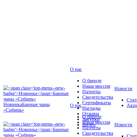
О нас
О бренде
Наша миссия
Новости
Патенты
Свидетельства
Стат
Сертификаты
Новинка
Банные чаны
О нас
Акц
Награды
«Сибирь»
Отзывы
О бренде
Закупки
Наша миссия
Видео
Новости
Патенты
Свидетельства
Стат