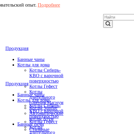
овательский опыт.
Подробнее
Продукция
Банные чаны
Котлы для дома
Котлы Сибирь-
КВО с варочной
поверхностью
Продукция
Котлы Гефест
Котлы
Банные чаны
длительного
Котлы для дома
горения Магнум
Котлы Сибирь-
Котлы Sunfire
КВО с варочной
Автоматические
поверхностью
котлы Атум
Котлы Гефест
Банные печи
Котлы
Стальные
длительного