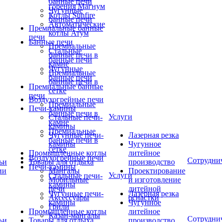
банные печи
горения Магнум
Чугунные
Котлы Sunfire
банные печи
Автоматические
Премиальные банные
котлы Атум
печи
Банные печи
Премиальные
Стальные
банные печи в
банные печи
камне
Чугунные
Премиальные
банные печи
банные печи в
Премиальные банные
сетке
печи
Воздухогрейные печи
Премиальные
Печи-камины
банные печи в
Услуги
Стальные печи-
камне
камины
Премиальные
Чугунные печи-
Лазерная резка
банные печи в
камины
Чугунное
сетке
Промышленные котлы
литейное
Воздухогрейные печи
Сотрудни
ьи
Товары для отдыха
производство
Печи-камины
ии
Мангалы
Проектирование
Услуги
Стальные печи-
Мобильные
и изготовление
камины
печи
литейной
Чугунные печи-
Лазерная резка
Аксессуары
оснастки
камины
Чугунное
Грили
Промышленные котлы
литейное
Казан-мангалы
Сотрудни
ьи
Товары для отдыха
производство