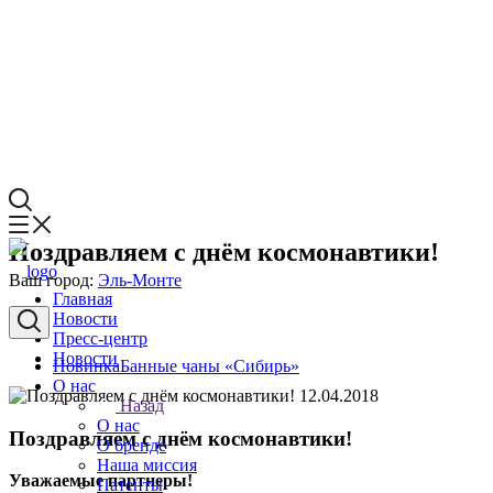
Поздравляем с днём космонавтики!
Ваш город:
Эль-Монте
Главная
Новости
Пресс-центр
Новости
Новинка
Банные чаны «Сибирь»
О нас
12.04.2018
Назад
О нас
Поздравляем с днём космонавтики!
О бренде
Наша миссия
Уважаемые партнеры!
Патенты