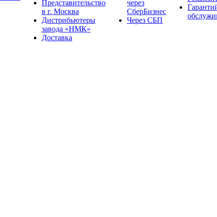
Представительство
через
Гаранти
в г. Москва
СберБизнес
обслужи
Дистрибьютеры
Через СБП
завода «НМК»
Доставка