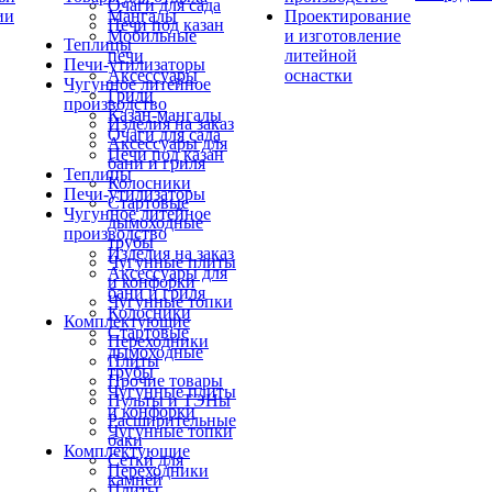
Очаги для сада
ии
Мангалы
Проектирование
Печи под казан
Мобильные
и изготовление
Теплицы
печи
литейной
Печи-утилизаторы
Аксессуары
оснастки
Чугунное литейное
Грили
производство
Казан-мангалы
Изделия на заказ
Очаги для сада
Аксессуары для
Печи под казан
бани и гриля
Теплицы
Колосники
Печи-утилизаторы
Стартовые
Чугунное литейное
дымоходные
производство
трубы
Изделия на заказ
Чугунные плиты
Аксессуары для
и конфорки
бани и гриля
Чугунные топки
Колосники
Комплектующие
Стартовые
Переходники
дымоходные
Плиты
трубы
Прочие товары
Чугунные плиты
Пульты и ТЭНы
и конфорки
Расширительные
Чугунные топки
баки
Комплектующие
Сетки для
Переходники
камней
Плиты