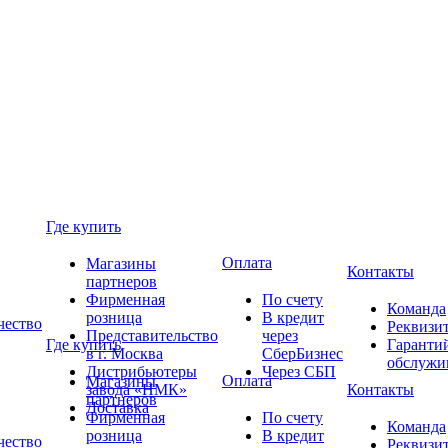
Где купить
Оплата
Магазины
Контакты
партнеров
Фирменная
По счету
Команда
розница
В кредит
чество
Реквизи
Представительство
через
Где купить
Гаранти
в г. Москва
СберБизнес
обслужи
Дистрибьютеры
Через СБП
Оплата
Магазины
завода «НМК»
Контакты
партнеров
Доставка
Фирменная
По счету
Команда
розница
В кредит
чество
Реквизи