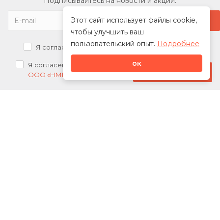
Подписывайтесь на новости и акции:
Этот сайт использует файлы cookie,
чтобы улучшить ваш
пользовательский опыт.
Подробнее
Я согласен на
обработку персональных данных
ок
Я согласен на
получение рекламных рассылок от
Стать дилером
ООО «НМК»
О нас
Каталог
Сотрудничество