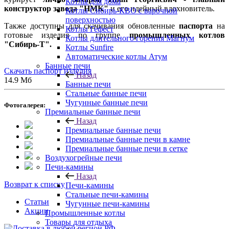
Котлы для дома
конструктор завода "НМК"
и его идейный вдохновитель.
Котлы Сибирь-КВО с варочной
поверхностью
Также доступны для скачивания обновленные
паспорта
на
Котлы Гефест
готовые изделия по группе
промышленных котлов
Котлы длительного горения Магнум
"Сибирь-Т".
Котлы Sunfire
Автоматические котлы Атум
Банные печи
Скачать паспорт изделия
Назад
14.9 Мб
Банные печи
Стальные банные печи
Чугунные банные печи
Фотогалерея:
Премиальные банные печи
Назад
Премиальные банные печи
Премиальные банные печи в камне
Премиальные банные печи в сетке
Воздухогрейные печи
Печи-камины
Назад
Возврат к списку
Печи-камины
Стальные печи-камины
Статьи
Чугунные печи-камины
Акции
Промышленные котлы
Товары для отдыха