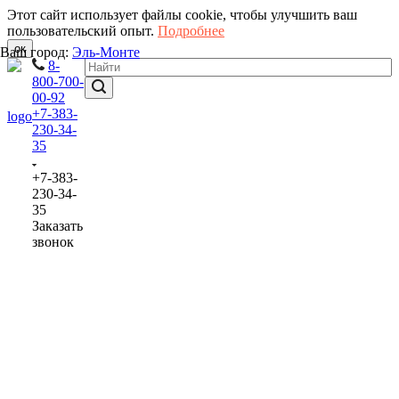
Этот сайт использует файлы cookie, чтобы улучшить ваш
пользовательский опыт.
Подробнее
ок
Ваш город:
Эль-Монте
8-
800-700-
00-92
+7-383-
230-34-
35
+7-383-
230-34-
35
Заказать
звонок