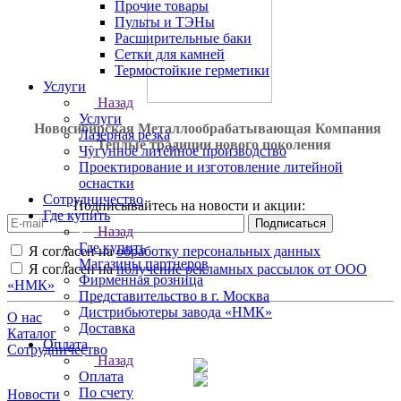
Прочие товары
Пульты и ТЭНы
Расширительные баки
Сетки для камней
Термостойкие герметики
Услуги
Назад
Услуги
Новосибирская Металлообрабатывающая Компания
Лазерная резка
- Теплые традиции нового поколения
Чугунное литейное производство
Проектирование и изготовление литейной
оснастки
Сотрудничество
Подписывайтесь на новости и акции:
Где купить
Назад
Где купить
Я согласен на
обработку персональных данных
Магазины партнеров
Я согласен на
получение рекламных рассылок от ООО
Фирменная розница
«НМК»
Представительство в г. Москва
Дистрибьютеры завода «НМК»
О нас
Доставка
Каталог
Оплата
Сотрудничество
Назад
Оплата
По счету
Новости