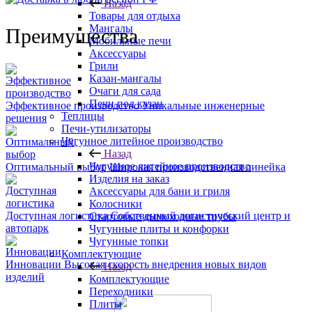
Назад
Товары для отдыха
Мангалы
Преимущества
Мобильные печи
Аксессуары
Грили
Казан-мангалы
Очаги для сада
Печи под казан
Эффективное производство
Уникальные инженерные
Теплицы
решения
Печи-утилизаторы
Чугунное литейное производство
Назад
Чугунное литейное производство
Оптимальный выбор
Широкая производственная линейка
Изделия на заказ
Аксессуары для бани и гриля
Колосники
Доступная логистика
Собственный логистический центр и
Стартовые дымоходные трубы
автопарк
Чугунные плиты и конфорки
Чугунные топки
Комплектующие
Инновации
Высокая скорость внедрения новых видов
Назад
изделий
Комплектующие
Переходники
Плиты