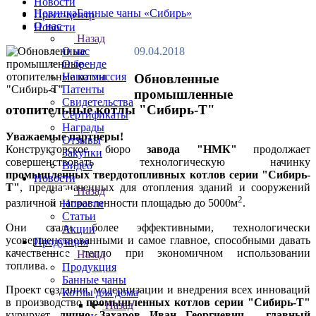
Новости
Новинка
Банные чаны «Сибирь»
Пресс-центр
О нас
Новости
Назад
09.04.2018
О нас
О бренде
Наша миссия
Обновленные
Патенты
промышленные
Свидетельства
отопительные котлы "Сибирь-Т"
Сертификаты
Награды
Уважаемые партнеры!
Отзывы
Конструкторское бюро
завода "НМК"
продолжает
Закупки
совершенствовать технологическую начинку
Видео
промышленных твердотопливных котлов серии "Сибирь-
Новости
Т"
, предназначенных для отопления зданий и сооружений
Назад
2
различной направленности площадью до 5000м
.
Новости
Статьи
Они стали более эффективными, технологически
Акции
усовершенствованными и самое главное, способными давать
Продукция
качественное тепло при экономичном использовании
Назад
топлива.
Продукция
Банные чаны
Проект создания, модернизации и внедрения всех инноваций
Котлы для дома
в производство
промышленных котлов серии "Сибирь-Т"
Назад
курирует
лично Захаров Иван Георгиевич - главный