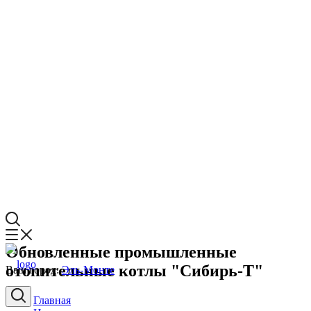
Обновленные промышленные
отопительные котлы "Сибирь-Т"
Ваш город:
Эль-Монте
Главная