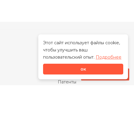
Этот сайт использует файлы cookie,
чтобы улучшить ваш
О нас
пользовательский опыт.
Подробнее
О бренде
ок
Наша миссия
Стать дилером
Патенты
Свидетельства
Сертификаты
Награды
Отзывы
Закупки
Видео