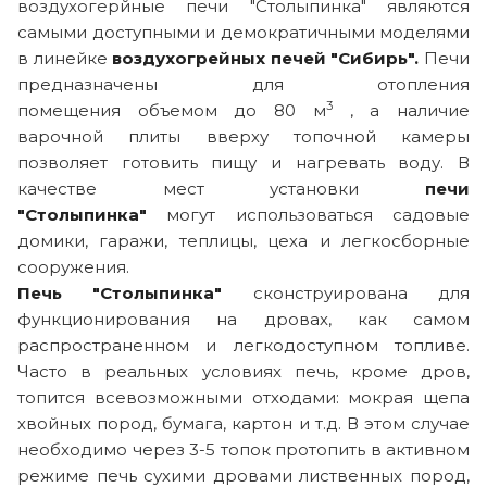
воздухогерйные печи "Столыпинка" являются
самыми доступными и демократичными моделями
в линейке
воздухогрейных печей "Сибирь".
Печи
предназначены для отопления
3
помещения объемом до 80 м
, а наличие
варочной плиты вверху топочной камеры
позволяет готовить пищу и нагревать воду. В
качестве мест установки
печи
"Столыпинка"
могут использоваться садовые
домики, гаражи, теплицы, цеха и легкосборные
сооружения.
Печь "Столыпинка"
сконструирована для
функционирования на дровах, как самом
распространенном и легкодоступном топливе.
Часто в реальных условиях печь, кроме дров,
топится всевозможными отходами: мокрая щепа
хвойных пород, бумага, картон и т.д. В этом случае
необходимо через 3-5 топок протопить в активном
режиме печь сухими дровами лиственных пород,