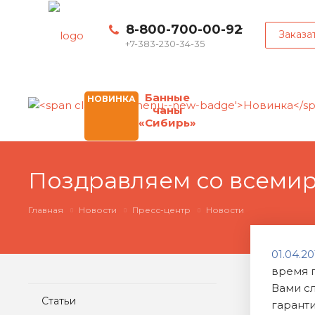
8-800-700-00-92
Заказа
+7-383-230-34-35
Банные
НОВИНКА
чаны
«Сибирь»
Поздравляем со всемир
Главная
Новости
Пресс-центр
Новости
01.04.20
время 
Вами с
Статьи
гаранти