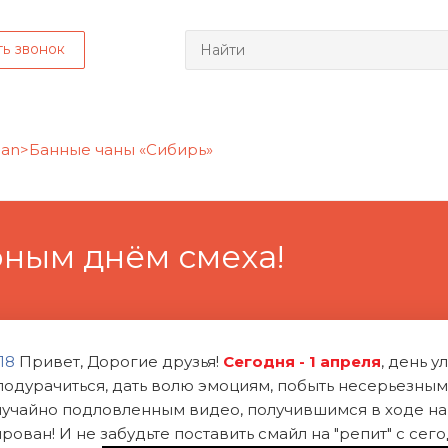
ть звонок
ным днём смеха!
18
Привет, Дорогие друзья!
Сегодня -
1 апреля
, день 
подурачиться, дать волю эмоциям, побыть несерьезным
лучайно подловленным видео, получившимся в ходе на
рован! И не забудьте поставить смайл на "репит" с се