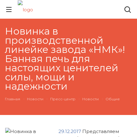
Новинка в
производственной
линейке завода «НМК»!
Банная печь для
настоящих ценителей
силы, мощи и
надежности
Главная
Новости
Пресс-центр
Новости
Общие
29.12.2017
Представляем